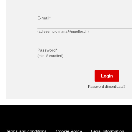
E-mail*
(ad esempio maria@mueller.ch)
Password*
(min. 8 caratteri)
Login
Password dimenticata?
Terms and conditions
Cookie Policy
Legal Information